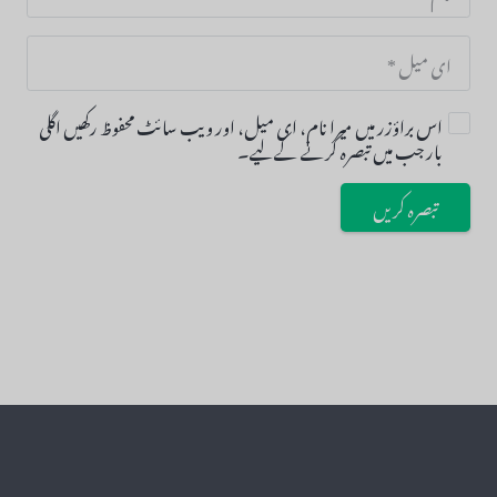
اس براؤزر میں میرا نام، ای میل، اور ویب سائٹ محفوظ رکھیں اگلی
بار جب میں تبصرہ کرنے کےلیے۔
تبصرہ کریں