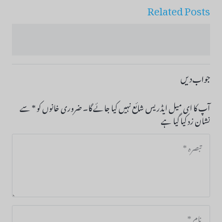
Related Posts
جواب دیں
آپ کا ای میل ایڈریس شائع نہیں کیا جائے گا۔
ضروری خانوں کو
*
سے
نشان زد کیا گیا ہے