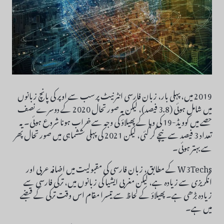
2019 میں، پہلی بار، زبان فارسی انٹرنیٹ پر سب سے اوپر کی پانچ زبانوں
میں شامل ہوئی (3.8 فیصد)، لیکن یہ صورتحال 2020 کے دوسرے نصف
حصے میں کوویڈ-19 کی وبا کے پھیلاؤ کی وجہ سے خراب ہونا شروع ہوئی۔ یہ
تعداد 3 فیصد سے نیچے گر گئی، لیکن 2021 کی پہلی ششماہی میں صورتحال پھر
سے بہتر ہوئی۔
W3Techs کے مطابق، زبان فارسی کی مقبولیت میں اضافہ عربی اور
انگریزی سے زیادہ ہے، لیکن مغربی ایشیا کی زبانوں میں، ترکی فارسی سے
زیادہ بڑھی ہے۔ پھیلاؤ کے لحاظ سے تیسرا مقام اس وقت ترکی کے قبضے
میں ہے۔