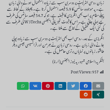
زبان روسی انٹرنیٹ پر دوسری سب سے زیادہ استعمال ہونے والی زبان
ہے۔ یہ موجودہ سائٹس کا 5.9 فیصد استعمال کرتا ہے۔ پھیلاؤ کے لحاظ سے
پہلے مقام پر اب بھی انگریزی کا قبضہ ہے، جو کہ 54.7 فیصد سائٹس کی طرف
سے بولی جاتی ہے۔ اس کا ثبوت تجزیاتی ایجنسی W3Techs کی طرف سے
کی گئی ایک تحقیق کے نتائج سے ملتا ہے۔
انگریزی کے بعد، روسی اب بھی انٹرنیٹ پر دوسری سب سے زیادہ بولی
جانے والی زبان ہے۔ روسی زبان نے جرمن اور فرانسیسی جیسی دیگر
طاقتور زبانوں پر نمایاں برتری حاصل کی ہے۔
بشکریہ:اسلامی جمہوریہ نیوز ایجنسی(ارنا)
Post Views:
957